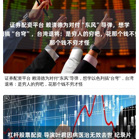
证券配资平台 赖清德为对付“东风”导弹，想学以色列搞“台穹”，台湾
退将：是穷人的穷吧，花那个钱不穷才怪