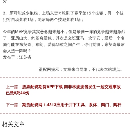
分；
3、尽可能减少抱怨，上场东契奇吃到了赛季第15个技犯，再一个技
犯将自动禁赛1场，随后每两个技犯禁赛1场；
今年的MVP竞争其实悬念越来越小，但是最佳一阵的竞争越来越激烈
了，亚历山大、约基奇最稳，其次是文班亚马、坎宁安，最后一个名
额可能在东契奇、布朗、爱德华兹之间产生，你们觉得，东契奇最后
会入选一阵吗？
发布于：江苏省
盈配网提示：文章来自网络，不代表本站观点。
上一篇：
股票配资期货APP下载 南非林波波省发生一起交通事故
已致8死44伤
下一篇：
期货配资网 1.4313应用于井下工具、泵体、阀门、阀杆
相关文章