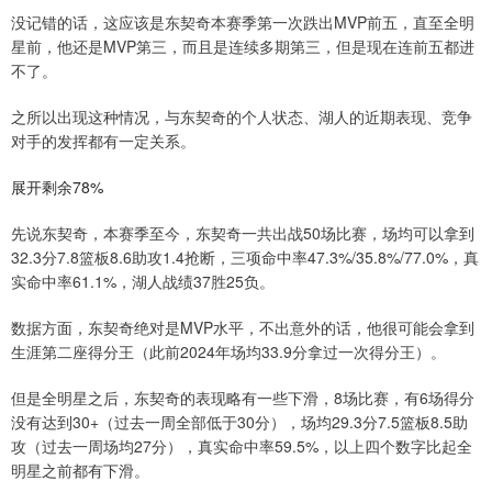
没记错的话，这应该是东契奇本赛季第一次跌出MVP前五，直至全明
星前，他还是MVP第三，而且是连续多期第三，但是现在连前五都进
不了。
之所以出现这种情况，与东契奇的个人状态、湖人的近期表现、竞争
对手的发挥都有一定关系。
展开剩余78%
先说东契奇，本赛季至今，东契奇一共出战50场比赛，场均可以拿到
32.3分7.8篮板8.6助攻1.4抢断，三项命中率47.3%/35.8%/77.0%，真
实命中率61.1%，湖人战绩37胜25负。
数据方面，东契奇绝对是MVP水平，不出意外的话，他很可能会拿到
生涯第二座得分王（此前2024年场均33.9分拿过一次得分王）。
但是全明星之后，东契奇的表现略有一些下滑，8场比赛，有6场得分
没有达到30+（过去一周全部低于30分），场均29.3分7.5篮板8.5助
攻（过去一周场均27分），真实命中率59.5%，以上四个数字比起全
明星之前都有下滑。