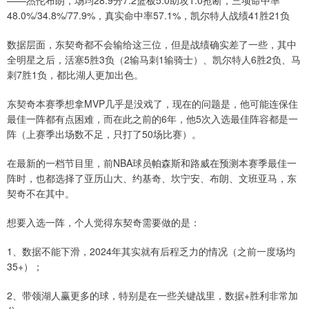
——杰伦布朗，场均28.9分7.2篮板5.0助攻1.0抢断，三项命中率
48.0%/34.8%/77.9%，真实命中率57.1%，凯尔特人战绩41胜21负
数据层面，东契奇都不会输给这三位，但是战绩确实差了一些，其中
全明星之后，活塞5胜3负（2输马刺1输骑士）、凯尔特人6胜2负、马
刺7胜1负，都比湖人更加出色。
东契奇本赛季想拿MVP几乎是没戏了，现在的问题是，他可能连保住
最佳一阵都有点困难，而在此之前的6年，他5次入选最佳阵容都是一
阵（上赛季出场数不足，只打了50场比赛）。
在最新的一档节目里，前NBA球员帕森斯和路威在预测本赛季最佳一
阵时，也都选择了亚历山大、约基奇、坎宁安、布朗、文班亚马，东
契奇不在其中。
想要入选一阵，个人觉得东契奇需要做的是：
1、数据不能下滑，2024年其实就有后程乏力的情况（之前一度场均
35+）；
2、带领湖人赢更多的球，特别是在一些关键战里，数据+胜利非常加