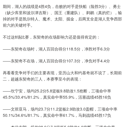
期间，湖人的战绩是4胜4负，击败的对手是快船（险胜3分）、勇士
（缺少库里和波尔津吉斯）、国王（重建队）、鹈鹕（真的烂），输
掉的对手是凯尔特人、魔术、太阳、掘金，后两支全是湖人竞争西部
前六的关键对手。
不过这8场比赛，东契奇的在场影响力还是值得肯定的：
——东契奇在场时，湖人百回合得分118.5分，净胜对手6.3分
——东契奇不在场，湖人百回合得分107.3分，净负对手4.4分
再看看竞争对手们的主要表现，亚历山大和约基奇就不说了，长期前
二，超越东契奇的三人，本赛季至今的表现：
——坎宁安，场均25.2分5.8篮板9.8助攻1.5抢断，三项命中率
45.5%/33.4%/81.2%，真实命中率55.9%，活塞战绩45胜16负
——文班亚马，场均23.7分11.2篮板2.9助攻3.0盖帽，三项命中率
50.1%/34.6%/81.7%，真实命中率61.7%，马刺战绩45胜17负