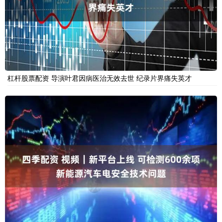
杠杆股票配资 导演叶君因病医治无效去世 纪录片界痛失英才