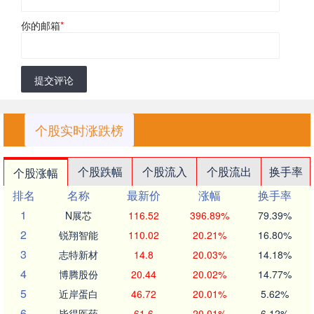
你的邮箱
*
提交评论
个股实时涨跌榜
个股跌幅
个股流入
个股流出
换手率
个股涨幅
排名
名称
最新价
涨幅
换手率
1
N展芯
116.52
396.89%
79.39%
2
锐翔智能
110.02
20.21%
16.80%
3
志特新材
14.8
20.03%
14.18%
4
博腾股份
20.44
20.02%
14.77%
5
近岸蛋白
46.72
20.01%
5.62%
6
毕得医药
61.6
20.01%
6.12%