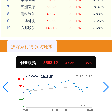
7
五洲医疗
83.62
20.01%
18.37%
8
耐科装备
49.67
20.01%
6.83%
9
一博科技
53.33
20.01%
17.26%
10
方邦股份
146.16
20.00%
7.68%
沪深京行情 实时轮播
业板指
3563.12
基
47.56
1.35%