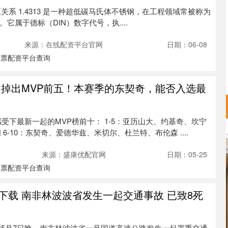
系 1.4313 是一种超低碳马氏体不锈钢，在工程领域常被称为
F6NM。它属于德标（DIN）数字代号，执....
来源：在线配资平台官网
日期：06-08
股票配资平台查询
载 掉出MVP前五！本赛季的东契奇，能否入选最
受下最新一起的MVP榜前十： 1-5：亚历山大、约基奇、坎宁
6-10：东契奇、爱德华兹、米切尔、杜兰特、布伦森 ....
来源：盛康优配官网
日期：05-25
股票配资平台查询
P下载 南非林波波省发生一起交通事故 已致8死
5月7日晚，南非林波波省一号国道高速公路发生一起严重交通