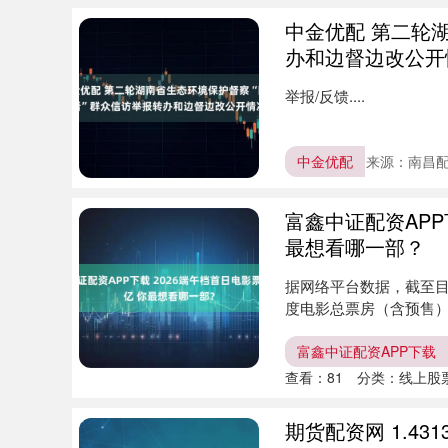
中金优配 第二轮
办和边督边改公开
举报/反馈....
中金优配
来源：南昌
富鑫中证配资APP
最想看哪一部？
据网络平台数据，截至目前
度电影总票房（含预售）已
富鑫中证配资APP下载
查看：
81
分类：
线上股
期货配资网 1.4