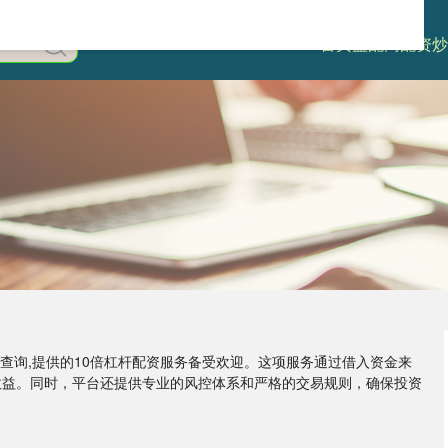
首页
盈配网
配资炒
台查询,提供的10倍杠杆配资服务备受欢迎。这项服务通过借入资金来
收益。同时，平台还提供专业的风控体系和严格的交易规则，确保投资