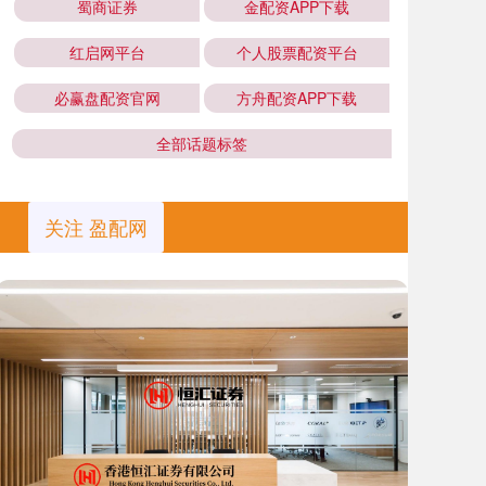
蜀商证券
金配资APP下载
红启网平台
个人股票配资平台
必赢盘配资官网
方舟配资APP下载
全部话题标签
关注 盈配网