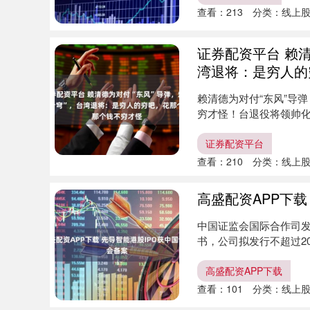
查看：
213
分类：
线上
证券配资平台 赖清
湾退将：是穷人的
赖清德为对付“东风”导
穷才怪！台退役将领帅化民
证券配资平台
查看：
210
分类：
线上
高盛配资APP下载
中国证监会国际合作司
书，公司拟发行不超过200
高盛配资APP下载
查看：
101
分类：
线上