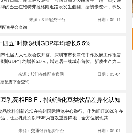
车牌的巴士在维特弗拉格附近路段发生侧翻。据初步统计，事故
来源：319配资平台
日期：05-11
票配资平台查询
十四五”时期深圳GDP年均增长5.5%
圳市七届人大七次会议开幕。深圳市市长覃伟中作政府工作报告
深圳GDP年均增长5.5%，增速居一线城市首位。新质生产力....
来源：股门在线配资官网
日期：05-04
股票配资平台查询
旺豆乳亮相FBIF，持续强化豆类饮品差异化认知
F食品饮料创新论坛在杭州国际博览中心举行。作为旺旺2026年在
，旺豆乳此次以FBIF为首发重要阵地，全方位展现其....
来源：交通银行配资平台
日期：05-01