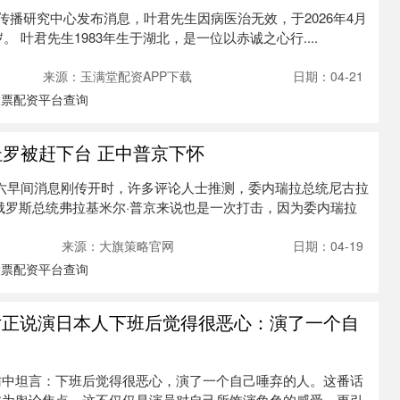
视传播研究中心发布消息，叶君先生因病医治无效，于2026年4月
。 叶君先生1983年生于湖北，是一位以赤诚之心行....
来源：玉满堂配资APP下载
日期：04-21
股票配资平台查询
杜罗被赶下台 正中普京下怀
周六早间消息刚传开时，许多评论人士推测，委内瑞拉总统尼古拉
俄罗斯总统弗拉基米尔·普京来说也是一次打击，因为委内瑞拉
来源：大旗策略官网
日期：04-19
股票配资平台查询
 尹正说演日本人下班后觉得很恶心：演了一个自
访中坦言：下班后觉得很恶心，演了一个自己唾弃的人。这番话
成为舆论焦点。这不仅仅是演员对自己所饰演角色的感受，更引