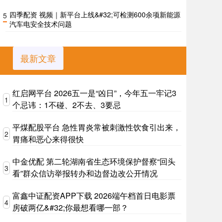
四季配资 视频｜新平台上线&#32;可检测600余项新能源
5
汽车电安全技术问题
最新文章
红启网平台 2026五一是“凶日”，今年五一牢记3
1
个忌讳：1不碰、2不去、3要忌
平煤配股平台 急性胃炎常被刺激性饮食引出来，
2
胃痛和恶心来得很快
中金优配 第二轮湖南省生态环境保护督察“回头
3
看”群众信访举报转办和边督边改公开情况
富鑫中证配资APP下载 2026端午档首日电影票
4
房破两亿&#32;你最想看哪一部？