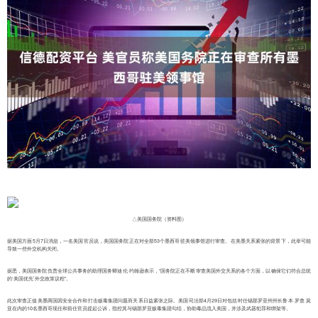
△美国国务院（资料图）
据美国方面5月7日消息，一名美国官员说，美国国务院正在对全部53个墨西哥驻美领事馆进行审查。在美墨关系紧张的背景下，此举可能
导致一些外交机构关闭。
据悉，美国国务院负责全球公共事务的助理国务卿迪伦·约翰逊表示，“国务院正在不断审查美国外交关系的各个方面，以确保它们符合总统
的‘美国优先’外交政策议程”。
此次审查正值美墨两国因安全合作和打击贩毒集团问题而关系日益紧张之际。美国司法部4月29日对包括时任锡那罗亚州州长鲁本·罗查·莫
亚在内的10名墨西哥现任和前任官员提起公诉，指控其与锡那罗亚贩毒集团勾结，协助毒品流入美国，并涉及武器犯罪和绑架等。