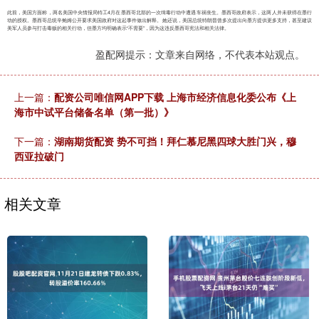
此前，美国方面称，两名美国中央情报局特工4月在墨西哥北部的一次缉毒行动中遭遇车祸丧生。墨西哥政府表示，这两人并未获得在墨行
动的授权。墨西哥总统辛鲍姆公开要求美国政府对这起事件做出解释。她还说，美国总统特朗普曾多次提出向墨方提供更多支持，甚至建议
美军人员参与打击毒贩的相关行动，但墨方均明确表示“不需要”，因为这违反墨西哥宪法和相关法律。
盈配网提示：文章来自网络，不代表本站观点。
上一篇：
配资公司唯信网APP下载 上海市经济信息化委公布《上
海市中试平台储备名单（第一批）》
下一篇：
湖南期货配资 势不可挡！拜仁慕尼黑四球大胜门兴，穆
西亚拉破门
相关文章