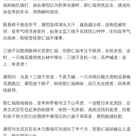
福则稳扎稳打。就在康熙以为胜券在握时，那仁福突然反击，接连吃
掉皇帝的车马，局势瞬间逆转。
眼看棋子接连失守，康熙急得满头大汗，越急越出错，连炮也被吃
掉。皇帝气得浑身发抖，贴身太监三德子见状忧心忡忡，生怕皇帝气
出病来，暗暗责怪那仁福不懂事。
三德子试图用眼神示意那仁福，但那仁福专注于棋局，全然未觉。这
时，一只梅花鹿突然从林中窜出，三德子灵机一动，高声喊道：皇
上，有老虎！
康熙问：当真？三德子答道：千真万确，一只吊睛白额大虎刚追着梅
花鹿跑过。康熙放下棋子，吩咐那仁福稍候，自己先去猎虎，回来再
续棋局。
那仁福跪地领命，皇帝则带着侍卫下山寻虎。一连数日未见虎踪，后
来文武百官也赶来协助搜寻，依然一无所获。虽然没找到老虎，但看
到皇子和大臣们在围猎中展现出的八旗子弟英姿，康熙颇感欣慰。
康熙与文武百官在木兰围场尽兴游玩了半个月，而那仁福却被众人遗
忘，独自困守山头。