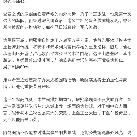
愧疚与痛心。
登基之初的康熙面临着严峻的内外局势。为了平定叛乱，他急需一支
强大的军队。但经过深入调查后，这位年轻的皇帝震惊地发现，曾经
所向披靡的八旗铁骑，如今已日渐衰败，军心涣散。
为重振军威，康熙亲自制定了八旗军改革方案。他首先要求满族将士
重拾骑射传统，将骑术和箭术列为官员考核的重要指标。随后，他在
承德山区开辟了占地数百平方公里的木兰围场。这里山峦叠嶂、草木
葱茏，各类野兽出没其间，与满族先祖生活的塞外环境极为相似。
展开剩余89%
康熙希望通过定期举办大规模围猎活动，唤醒满族将士的血性与豪
情，让他们重振昔日雄风。
这一年秋高气爽，木兰围猎如期举行。康熙率领皇子及文武百官，组
成浩浩荡荡的队伍从北京城出发，场面蔚为壮观。对于朝中众人而
言，能参与木兰秋围是莫大的荣耀，上至王公大臣，下至仆役侍卫，
无不以能随驾为荣。
随驾围猎不仅能暂时逃离森严的紫禁城，还能公费游览塞外风光。更