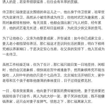
诱人的是，若皇帝猎获猛兽，往往会有丰厚的赏赐。
侍卫那仁福便是这次围猎的幸运儿之一。他出身于侍卫世家，祖辈世
代为皇家侍卫。虽然从小被培养成为侍卫，但他对武艺兴趣索然，反
而对象棋情有独钟。每天清晨，他都会溜出家门与人对弈。经年累
月，他的武艺毫无长进，棋艺却日益精湛，为此没少挨父亲的责骂。
为了让他收心，父亲为他娶妻成家，并告诫道：如今你已成家立业，
妻儿老小都指望你养活。那仁福这才意识到生活的重担，明白下棋终
究难以养家糊口，于是决定安心当差。在父亲的安排下，他入宫成为
一名侍卫。
虽然工作枯燥乏味，但为了生计，那仁福只能日复一日地坚持。闲暇
时，他仍会沉迷象棋，很快就在宫中难逢敌手。然而象棋终究不能当
饭吃，人到中年的他仍只是个七品侍卫。北京城生活开销巨大，家中
老母和五个孩子都靠他微薄的俸禄度日，日子过得捉襟见肘。
一日，母亲突发重病，他向妻子讨要医药费却被拒绝。妻子坚持要把
钱留给孩子们读书，两人为此大吵一架。妻子哭诉他无能，既不能赚
钱养家，还只会对妻子发脾气。愤怒之下，那仁福离家入宫。