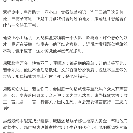
返程途中，皇帝路过一座小山，觉得似曾相识，询问三德子这是何
处。三德子答道：正是半月前我们曾到过的地方。康熙这才想起曾在
此与一名侍卫下棋。
他登上小山远眺，只见棋盘旁跪着一个人影，欣喜道：好个忠心的奴
才，竟还在等朕，待朕去与他了结这盘棋。走近后才发现那仁福纹丝
不动，也不应答，这才惊觉他早已气绝多时。
康熙悲痛万分，懊悔不已，哽咽道：都是朕的疏忽，让他苦等至此，
若非如此，他也不会活活饿死。文武百官纷纷劝慰，说这不是皇帝的
过错，那仁福能为皇上守候至死，是他的福分。
康熙问众大臣：若是你们，会因朕一句话就傻等至死吗？众人齐声答
道：会。皇帝追问原因，众人说：因为君无戏言。康熙恍然大悟：君
王一言九鼎，一言一行都关乎臣民生死，今后定要谨言慎行，三思而
后行。
虽然最终未能完成那盘棋，康熙还是赐予那仁福家人黄金，帮助他们
改善生活。那仁福为改善家境付出了生命的代价，但他的愿望终究得