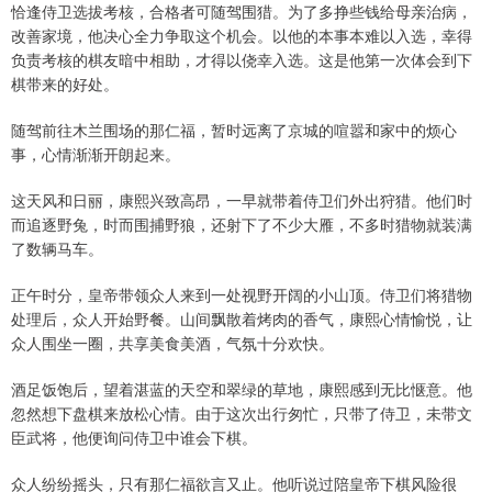
恰逢侍卫选拔考核，合格者可随驾围猎。为了多挣些钱给母亲治病，
改善家境，他决心全力争取这个机会。以他的本事本难以入选，幸得
负责考核的棋友暗中相助，才得以侥幸入选。这是他第一次体会到下
棋带来的好处。
随驾前往木兰围场的那仁福，暂时远离了京城的喧嚣和家中的烦心
事，心情渐渐开朗起来。
这天风和日丽，康熙兴致高昂，一早就带着侍卫们外出狩猎。他们时
而追逐野兔，时而围捕野狼，还射下了不少大雁，不多时猎物就装满
了数辆马车。
正午时分，皇帝带领众人来到一处视野开阔的小山顶。侍卫们将猎物
处理后，众人开始野餐。山间飘散着烤肉的香气，康熙心情愉悦，让
众人围坐一圈，共享美食美酒，气氛十分欢快。
酒足饭饱后，望着湛蓝的天空和翠绿的草地，康熙感到无比惬意。他
忽然想下盘棋来放松心情。由于这次出行匆忙，只带了侍卫，未带文
臣武将，他便询问侍卫中谁会下棋。
众人纷纷摇头，只有那仁福欲言又止。他听说过陪皇帝下棋风险很