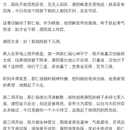
大，因此不敢贸然应答。见无人回应，康熙略显失望地说：朕虽富有
四海，今日却连个陪朕下棋的人都找不到，实在可叹。
这番话触动了那仁福。作为棋痴，他理解皇帝的孤独。终于鼓起勇气
答道：奴才会下棋，愿陪皇上对弈。
康熙大喜：好！那就陪朕下几局。
两人在草地上摆开棋盘。第一局那仁福心神不宁，既不敢赢又怕输得
太假，结果很快败下阵来。康熙看出他心不在焉，打趣道：没动力下
棋？这样吧，咱们下三盘，若你赢了，赏黄金百两，官升三级。
听到丰厚奖赏，那仁福顿时精神抖擞。想到能给母亲治病、改善家境
的希望，他燃起了斗志。
第二局开始，那仁福使出浑身解数，很快就将康熙的棋子杀得七零八
落。康熙奋力反击，却还是被将死。皇帝大为震惊，以往与大臣对弈
从未输过，今日竟败给一个小小侍卫，这激起了他强烈的胜负欲。
第三局开始，双方都全神贯注，围观者屏息凝神，气氛紧张。开局后
双方互相试探，渐渐展开攻防。康熙渐显急躁，发起全面进攻，那仁