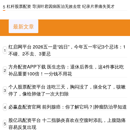
杠杆股票配资 导演叶君因病医治无效去世 纪录片界痛失英才
5
最新文章
红启网平台 2026五一是“凶日”，今年五一牢记3个忌讳：1
1
不碰、2不去、3要忌
方舟配资APP下载 医生忠告：退休后养生，这4件事比吃
2
补品重要100倍！一分钱不用花
个人股票配资平台 连吃三天，胸闷没了，痰全化了，咳嗽
3
停了，像给肺做了一次大扫除
必赢盘配资官网 前列腺癌：你了解它吗？|肿瘤防治早知道
4
股亿讯配资平台 十二指肠炎喜欢在空腹时添乱，上腹隐痛
5
容易反复出现